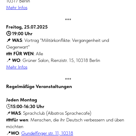
10317 Berlin
Mehr Infos
***
Freitag, 25.07.2025
🕓 19:00 Uhr
📌 WAS
: Vortrag "Militärkonflikte: Vergangenheit und
Gegenwart"
👪
FÜR WEN
: Alle
📍
WO
: Grüner Salon, Rienzistr. 15, 10318 Berlin
Mehr Infos
***
Regelmäßige Veranstaltungen
Jeden Montag
🕓
15:00-16:30 Uhr
📌
WAS
: Sprachclub (Albatros Sprachecafe)
👪
für wen
: Menschen, die ihr Deutsch verbessern und üben
möchten
📍
WO
:
Gundelfinger str. 11, 10318