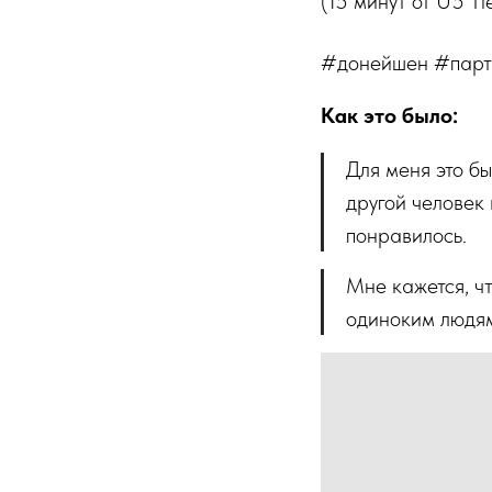
(15 минут от U5 Ti
#донейшен #парт
Как это было:
Для меня это бы
другой человек
понравилось.
Мне кажется, ч
одиноким людям