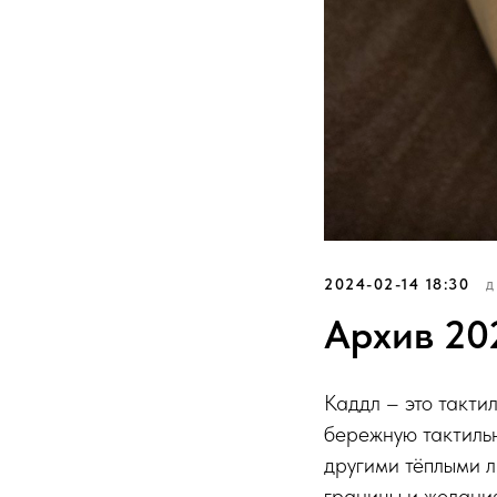
2024-02-14 18:30
Д
Архив 202
Каддл – это такти
бережную тактильн
другими тёплыми л
границы и желания