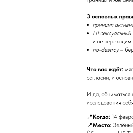
3 основных прав
принцип активн
НЕсексуальный 
и не переходим
no-destroy
– бер
Что вас ждёт:
мя
согласии, и основ
И да, обниматься 
исследования себя
📍
Когда:
14 февра
📍
Место:
Зелёный