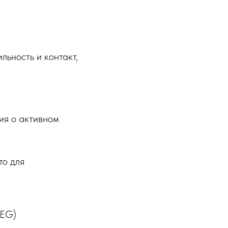
льность и контакт,
ия о активном
то для
(EG)