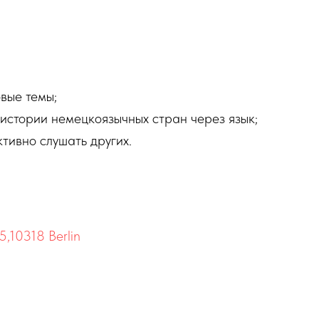
.
овые темы;
 истории немецкоязычных стран через язык;
тивно слушать других.
5,10318 Berlin