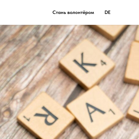
Стань волонтёром
DE