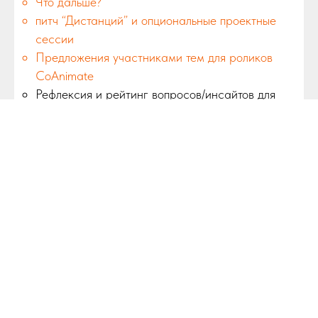
Что дальше?
питч “Дистанций” и опциональные проектные
сессии
Предложения участниками тем для роликов
CoAnimate
Рефлексия и рейтинг вопросов/инсайтов для
следующего баркэмпа
Совместное фото
13:30 КОНЕЦ
Datenschutz
Impressum