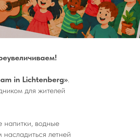
преувеличиваем!
am in Lichtenberg»
.
дником для жителей
е напитки, водные
м насладиться летней