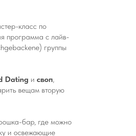
астер-класс по
я программа с лайв-
schgebackene) группы
d Dating
и
своп
,
дарить вещам вторую
рошка-бар, где можно
ку и освежающие