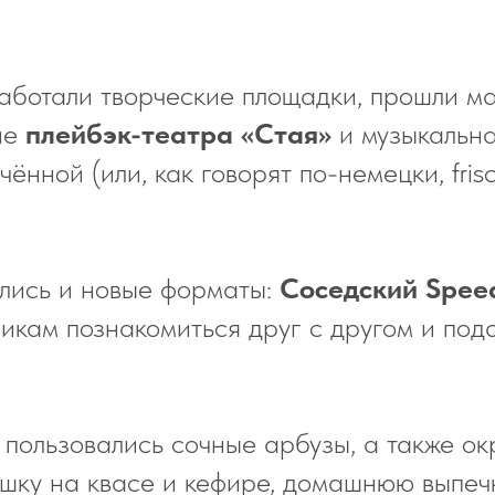
.
работали творческие площадки, прошли м
ие
плейбэк-театра «Стая»
и музыкальна
ённой (или, как говорят по-немецки, fri
ились и новые форматы:
Соседский
Spee
никам познакомиться друг с другом и по
пользовались сочные арбузы, а также ок
шку на квасе и кефире, домашнюю выпеч