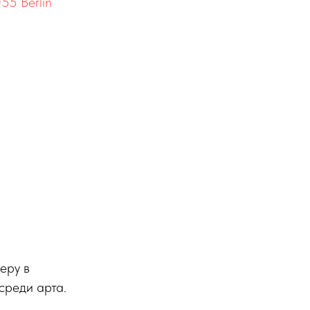
55 Berlin
еру в
среди арта.