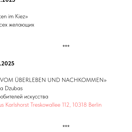
en im Kiez»
всех желающих
***
2.2025
ка «VOM ÜBERLEBEN UND NACHKOMMEN»
ia Dzubas
любителей искусства
us Karlshorst Treskowallee 112, 10318 Berlin
***