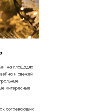
ь
ми, на площадях
твейна и свежей
атральные
мые интересные
 так согревающих