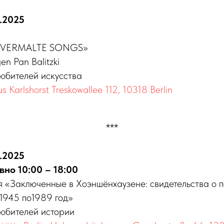
2.2025
а «VERMALTE SONGS»
n Pan Balitzki
любителей искусства
us Karlshorst Treskowallee 112, 10318 Berlin
***
2.2025
вно
10:00 – 18:00
я «Заключенные в Хоэншёнхаузене: свидетельства о 
1945 по1989 год»
любителей истории